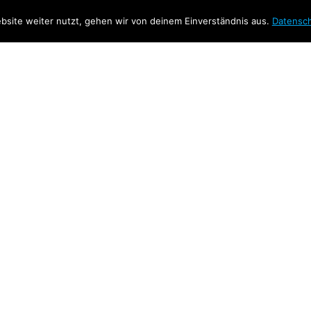
bsite weiter nutzt, gehen wir von deinem Einverständnis aus.
Datensch