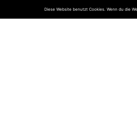
No directory items was found.
Diese Website benutzt Cookies. Wenn du die We